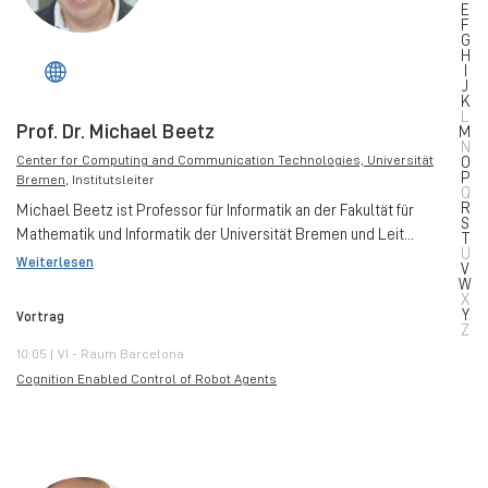
E
F
G
H
I
J
K
L
Prof. Dr. Michael Beetz
M
N
Center for Computing and Communication Technologies, Universität
O
P
Bremen
, Institutsleiter
Q
R
Michael Beetz ist Professor für Informatik an der Fakultät für
S
Mathematik und Informatik der Universität Bremen und Leit...
T
U
Weiterlesen
V
W
X
Y
Vortrag
Z
10:05 | VI - Raum Barcelona
Cognition Enabled Control of Robot Agents