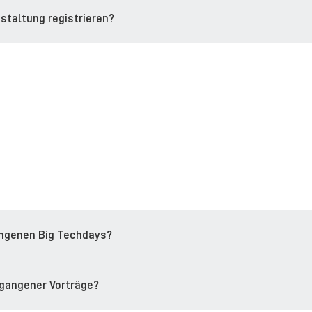
nstaltung registrieren?
angenen Big Techdays?
rgangener Vorträge?