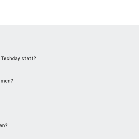
 Techday statt?
ehmen?
hen?