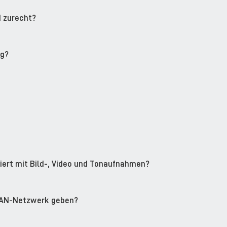
d zurecht?
ng?
ert mit Bild-, Video und Tonaufnahmen?
WLAN-Netzwerk geben?