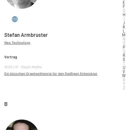
E
F
G
H
I
J
K
L
Stefan Armbruster
M
N
Neo Technology
O
P
Q
R
Vortrag
S
T
10:05 | IV - Raum Maffei
U
V
Ein bisschen Graphentheorie für den fleißigen Entwickler
W
X
Y
Z
B